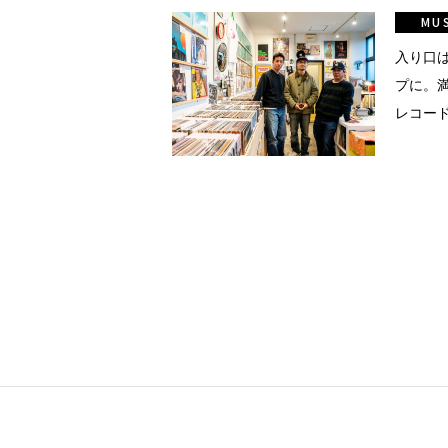
真
MU
点確認の
入り口
プに。
レコードシ
着
着屋十四
を叶える
大阪
阪の文
告とは応援
ること