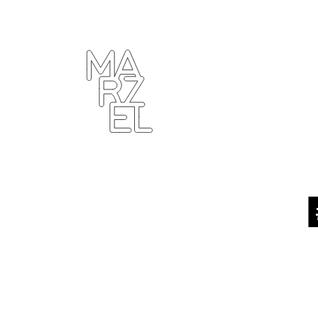
ター
ラフィ
クデザ
ナー
ンゴ
サブカ
ルチャ
ー
プール
ーツ
ィンテ
ジ