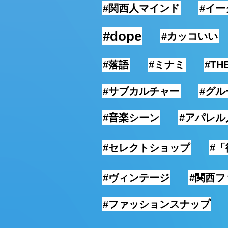
#関西人マインド
#イ
#dope
#カッコいい
#落語
#ミナミ
#T
#サブカルチャー
#グル
#音楽シーン
#アパレル
#セレクトショップ
#
#ヴィンテージ
#関西
#ファッションスナップ