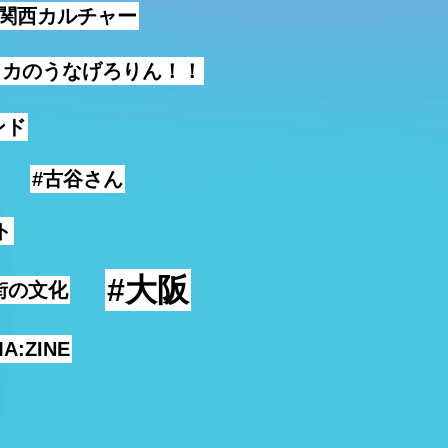
#関西カルチャー
リカのうなげろりん！！
ンド
#古谷さん
ト
#大阪
街の文化
MA:ZINE