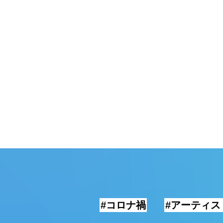
頓堀
湯
#コロナ禍
#アーティス