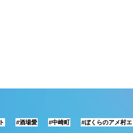
ト
#酒場愛
#中崎町
#ぼくらのアメ村エ