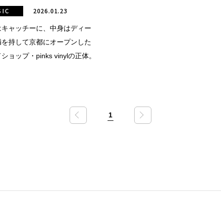
SIC
2026.01.23
はキャッチーに、中身はディー
満を持して京都にオープンした
ョップ・pinks vinylの正体。
1
«
»