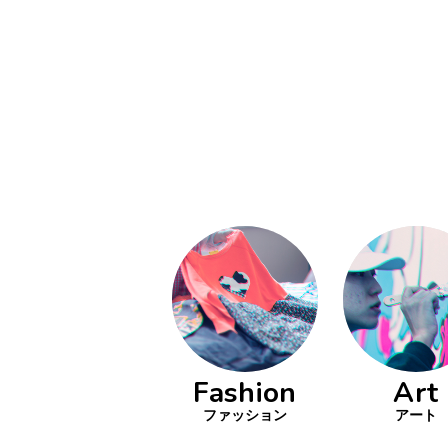
い立ったら
動
をするよう
デザインを
る
トレ
分の絵で
ーツを作
とりどり
の文化
鉄バファ
Fashion
Art
ーズのキ
ップ
ファッション
アート