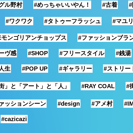
ーグル野村
#めっちゃいいやん！
#古着
#ワクワク
#タトゥーフラッシュ
#マユ
HEモンゴリアンチョップス
#ファッションブラ
ーヴ感
#SHOP
#フリースタイル
#銭湯
人生
#POP UP
#ギャラリー
#ストリー
「街」と「アート」と「人」
#RAY COAL
#
ファッションシーン
#design
#アメ村
#I
#cazicazi