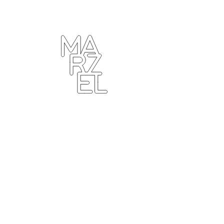
ター
ラフィ
クデザ
ナー
ンゴ
サブカ
ルチャ
ー
プール
ーツ
ィンテ
ジ