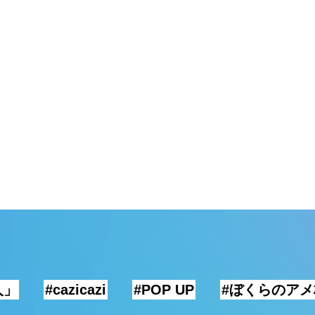
人」
#cazicazi
#POP UP
#ぼくらのア