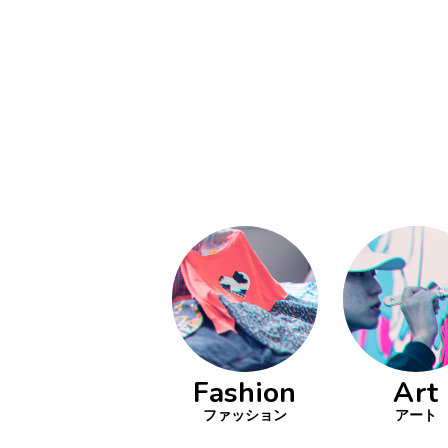
い立ったら
動
をするよう
デザインを
る
トレ
分の絵で
ーツを作
とりどり
の文化
鉄バファ
Fashion
Art
ーズのキ
ップ
ファッション
アート