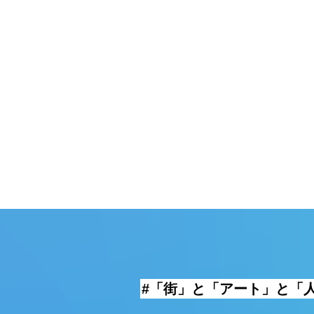
頓堀
湯
#「街」と「アート」と「