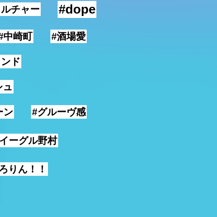
#dope
カルチャー
#中崎町
#酒場愛
ランド
シュ
ーン
#グルーヴ感
#イーグル野村
げろりん！！