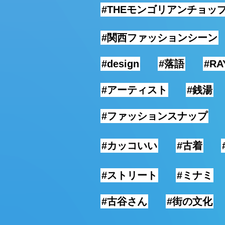
#THEモンゴリアンチョッ
#関西ファッションシーン
#design
#落語
#RA
#アーティスト
#銭湯
#ファッションスナップ
#カッコいい
#古着
#ストリート
#ミナミ
#古谷さん
#街の文化