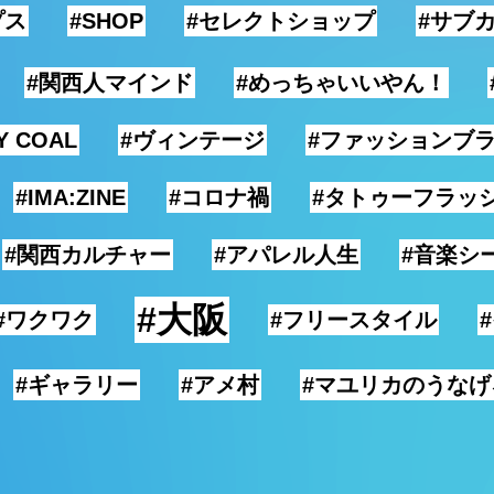
プス
#SHOP
#セレクトショップ
#サブ
#関西人マインド
#めっちゃいいやん！
Y COAL
#ヴィンテージ
#ファッションブ
#IMA:ZINE
#コロナ禍
#タトゥーフラッ
#関西カルチャー
#アパレル人生
#音楽シ
#大阪
#ワクワク
#フリースタイル
#ギャラリー
#アメ村
#マユリカのうな