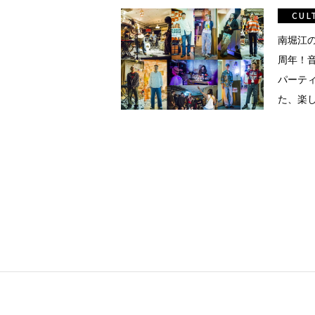
真
CUL
点確認の
南堀江のDA
周年！
パーティ
着
た、楽
着屋十四
を叶える
大阪
阪の文
告とは応援
ること