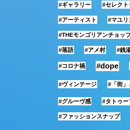
#ギャラリー
#セレクト
#アーティスト
#マユ
#THEモンゴリアンチョッ
#落語
#アメ村
#銭
#dope
#コロナ禍
#ヴィンテージ
#「街
#グルーヴ感
#タトゥー
#ファッションスナップ