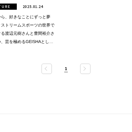
TURE
2025.01.24
から、好きなことにずっと夢
クストリームスポーツの世界で
ける渡辺元樹さんと豊間裕介さ
、芸を極めるGEISHAとして
デンティティ。
1
«
»