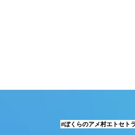
頓堀
湯
#ぼくらのアメ村エトセト