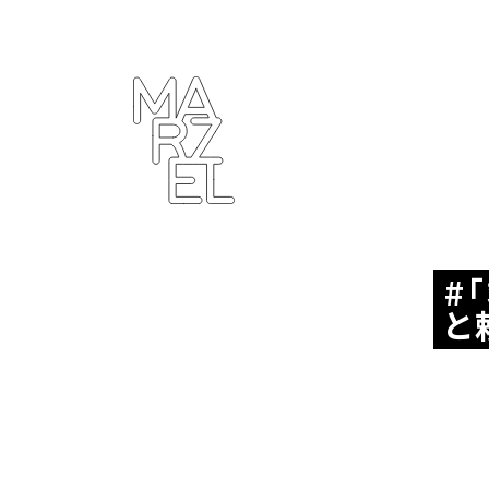
ター
ラフィ
クデザ
ナー
ンゴ
サブカ
ルチャ
ー
と
プール
ーツ
ィンテ
ジ