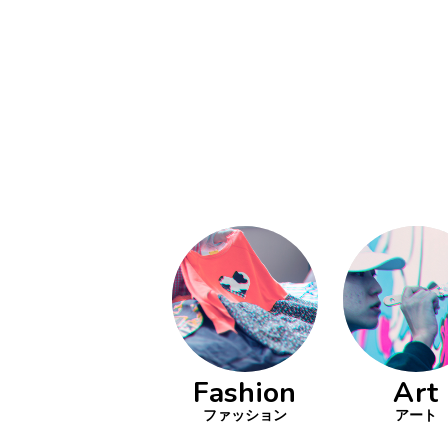
い立ったら
動
をするよう
デザインを
る
トレ
分の絵で
ーツを作
とりどり
の文化
鉄バファ
Fashion
Art
ーズのキ
ップ
ファッション
アート