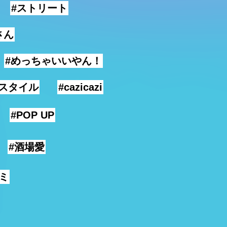
#ストリート
さん
#めっちゃいいやん！
ースタイル
#cazicazi
#POP UP
#酒場愛
ミ