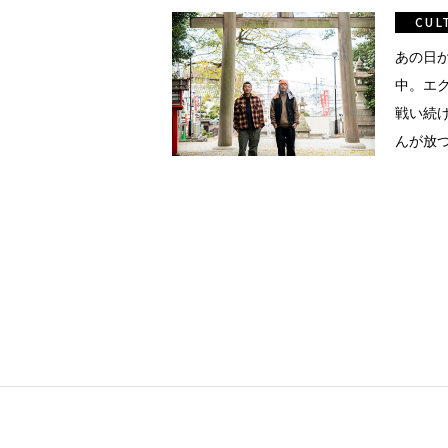
真
CUL
点確認の
あの日
中。エ
戦い続
着
んが放つ
着屋十四
のアイ
を叶える
大阪
阪の文
告とは応援
ること