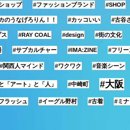
ショップ
#ファッションブランド
#SHOP
リカのうなげろりん！！
#カッコいい
#古谷
プス
#RAY COAL
#design
#街の文化
湯
#サブカルチャー
#IMA:ZINE
#フリ
#関西人マインド
#ワクワク
#音楽シーン
#大阪
」と「アート」と「人」
#中崎町
フラッシュ
#イーグル野村
#古着
#ミナ