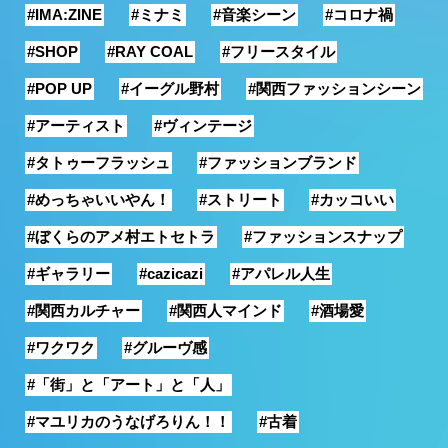
#IMA:ZINE
#ミナミ
#音楽シーン
#コロナ禍
銭湯
#SHOP
#RAY COAL
#フリースタイル
#POP UP
#イーグル野村
#関西ファッションシーン
#アーティスト
#ヴィンテージ
#タトゥーフラッシュ
#ファッションブランド
#めっちゃいいやん！
#ストリート
#カッコいい
#ぼくらのアメ村エトセトラ
#ファッションスナップ
#ギャラリー
#cazicazi
#アパレル人生
#関西カルチャー
#関西人マインド
#酒場愛
#ワクワク
#グルーヴ感
#「街」と「アート」と「人」
#マユリカのうなげろりん！！
#古着