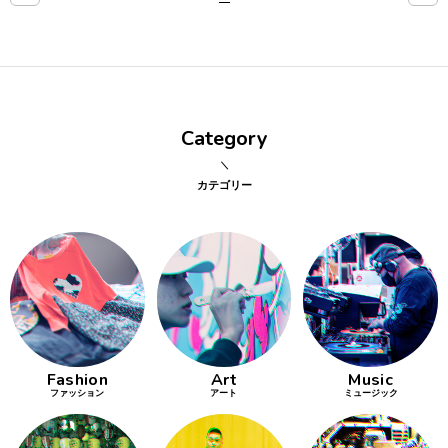
点確認の
旅
古着
Category
着屋十四
才
カテゴリー
を叶える
大阪
大阪の文
化
Fashion
Art
Music
告とは応援
ファッション
アート
ミュージック
すること
い立ったら