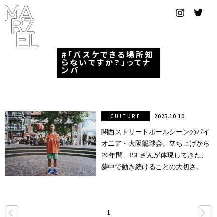
グラフィ
ックデザ
イナー
「バスケできる場所知
らないですか？」ってナ
コンゴ
ンパ
サブカ
ルチャ
ー
CULTURE
2025.10.10
関西ストリートボールシーンのパイ
サプール
オニア・大阪籠球会。立ち上げから
スーツ
20年間、ISEさんが体現してきた、
夢中で動き続けることの大切さ。
ヴィンテ
ージ
写真
«
»
1