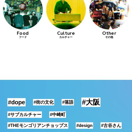
行動
をするよう
デザインを
する
Food
Culture
Other
フード
カルチャー
その他
筋トレ
分の絵で
ーツを作
る
色とりどり
街の文化
#大阪
#dope
#街の文化
#落語
鉄バファ
ーズのキ
#サブカルチャー
#中崎町
ャップ
#THEモンゴリアンチョップス
#design
#古谷さん
道頓堀